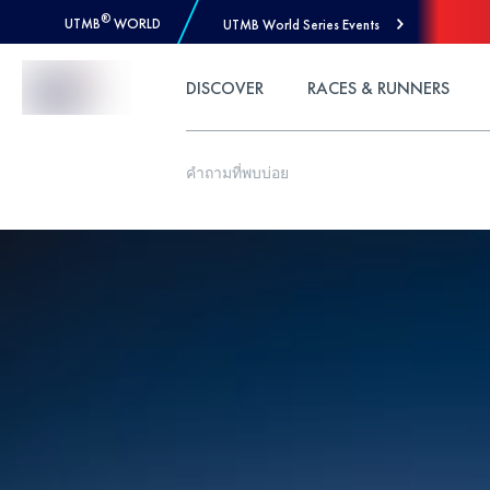
®
UTMB
WORLD
UTMB World Series Events
Skip to Content
DISCOVER
RACES & RUNNERS
คำถามที่พบบ่อย