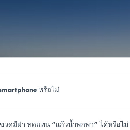
ง smartphone หรือไม่
อ ขวดมีฝา ทดแทน “แก้วน้ำพกพา” ได้หรือไม่