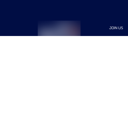
JOIN US
Sponsor
Voluntee
Press
Terms & conditions