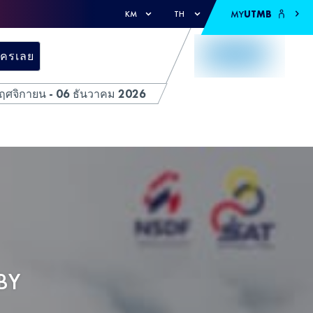
MY
UTMB
KM
TH
ัครเลย
ฤศจิกายน - 06 ธันวาคม 2026
BY