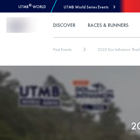
®
UTMB
WORLD
UTMB World Series Events
Skip to Content
DISCOVER
RACES & RUNNERS
Past Events
2023 Doi Inthanon Tha
2