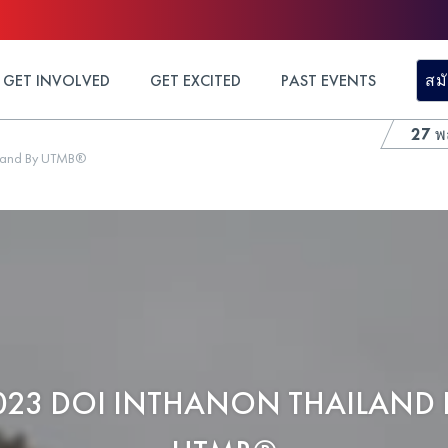
GET INVOLVED
GET EXCITED
PAST EVENTS
สม
27 พ
iland By UTMB®
023 DOI INTHANON THAILAND 