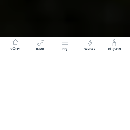
Races
Advices
หน้าแรก
เข้าสู่ระบบ
เมนู
ระยะทาง
ระยะไต่ระดับ
21 KM
1200 M+
วันที่เริ่ม
การออกตัว
CHIANG MAI PAO
อาทิตย์ 07 ธันวาคม
PARK - 06:30
2025
เวลาแข่งขันสูงสุดที่อนุญาต
07 ชั่วโมง